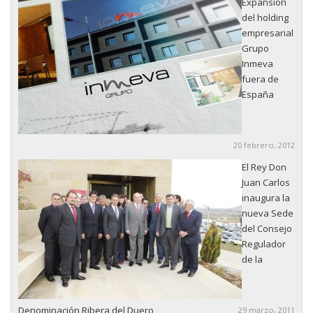
Expansión
del holding
empresarial
Grupo
Inmeva
fuera de
España
20 febrero, 2012
El Rey Don
Juan Carlos
inaugura la
nueva Sede
del Consejo
Regulador
de la
Denominación Ribera del Duero
29 marzo, 2011